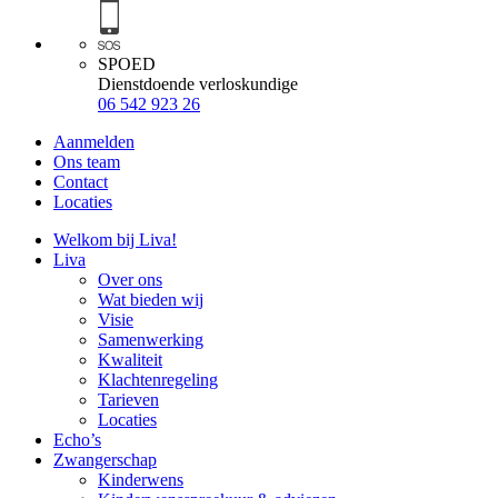
SPOED
Dienstdoende verloskundige
06 542 923 26
Aanmelden
Ons team
Contact
Locaties
Welkom bij Liva!
Liva
Over ons
Wat bieden wij
Visie
Samenwerking
Kwaliteit
Klachtenregeling
Tarieven
Locaties
Echo’s
Zwangerschap
Kinderwens