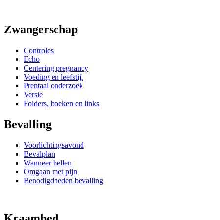
Zwangerschap
Controles
Echo
Centering pregnancy
Voeding en leefstijl
Prentaal onderzoek
Versie
Folders, boeken en links
Bevalling
Voorlichtingsavond
Bevalplan
Wanneer bellen
Omgaan met pijn
Benodigdheden bevalling
Kraambed