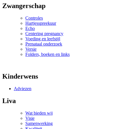
Zwangerschap
Controles
Hartjesspreekuur
Echo
Centering pregnancy
Voeding en leefstijl
Prenataal onderzoek
Versie
Folders, boeken en links
Kinderwens
Adviezen
Liva
Wat bieden wij
Visie
Samenwerking
Kwaliteit