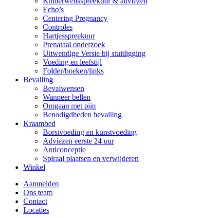
Kinderwensspreekuur & adviezen
Echo’s
Centering Pregnancy
Controles
Hartjesspreekuur
Prenataal onderzoek
Uitwendige Versie bij stuitligging
Voeding en leefstijl
Folder/boeken/links
Bevalling
Bevalwensen
Wanneer bellen
Omgaan met pijn
Benodigdheden bevalling
Kraambed
Borstvoeding en kunstvoeding
Adviezen eerste 24 uur
Anticonceptie
Spiraal plaatsen en verwijderen
Winkel
Aanmelden
Ons team
Contact
Locaties