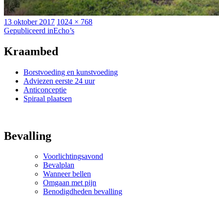
Geplaatst
Volledige
13 oktober 2017
1024 × 768
op
Bericht
grootte
Gepubliceerd in
Echo’s
navigatie
Kraambed
Borstvoeding en kunstvoeding
Adviezen eerste 24 uur
Anticonceptie
Spiraal plaatsen
Bevalling
Voorlichtingsavond
Bevalplan
Wanneer bellen
Omgaan met pijn
Benodigdheden bevalling