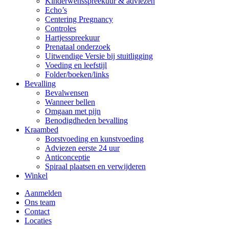
Kinderwensspreekuur & adviezen
Echo’s
Centering Pregnancy
Controles
Hartjesspreekuur
Prenataal onderzoek
Uitwendige Versie bij stuitligging
Voeding en leefstijl
Folder/boeken/links
Bevalling
Bevalwensen
Wanneer bellen
Omgaan met pijn
Benodigdheden bevalling
Kraambed
Borstvoeding en kunstvoeding
Adviezen eerste 24 uur
Anticonceptie
Spiraal plaatsen en verwijderen
Winkel
Aanmelden
Ons team
Contact
Locaties