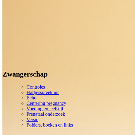
Zwangerschap
Controles
Hartjesspreekuur
Echo
Centering pregnancy
Voeding en leefstijl
Prenataal onderzoek
Versie
Folders, boeken en links