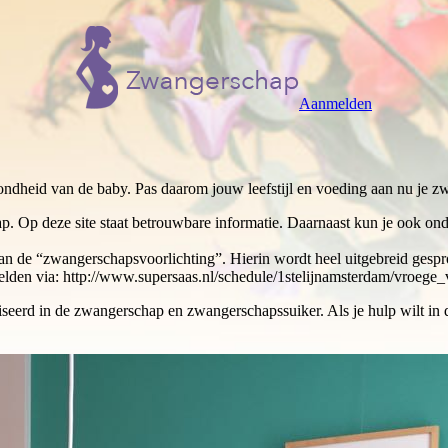
Aanmelden
zondheid van de baby. Pas daarom jouw leefstijl en voeding aan nu je z
hap. Op deze site staat betrouwbare informatie. Daarnaast kun je ook o
n de “zwangerschapsvoorlichting”. Hierin wordt heel uitgebreid gespr
elden via: http://www.supersaas.nl/schedule/1stelijnamsterdam/vroege_v
ialiseerd in de zwangerschap en zwangerschapssuiker. Als je hulp wilt i