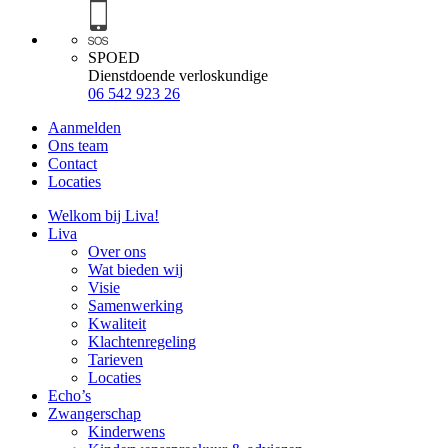
SPOED
Dienstdoende verloskundige
06 542 923 26
Aanmelden
Ons team
Contact
Locaties
Welkom bij Liva!
Liva
Over ons
Wat bieden wij
Visie
Samenwerking
Kwaliteit
Klachtenregeling
Tarieven
Locaties
Echo’s
Zwangerschap
Kinderwens