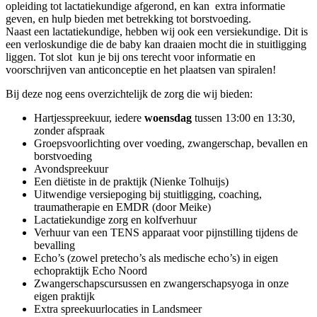
opleiding tot lactatiekundige afgerond, en kan extra informatie
geven, en hulp bieden met betrekking tot borstvoeding.
Naast een lactatiekundige, hebben wij ook een versiekundige. Dit is
een verloskundige die de baby kan draaien mocht die in stuitligging
liggen. Tot slot kun je bij ons terecht voor informatie en
voorschrijven van anticonceptie en het plaatsen van spiralen!
Bij deze nog eens overzichtelijk de zorg die wij bieden:
Hartjesspreekuur, iedere
woensdag
tussen 13:00 en 13:30,
zonder afspraak
Groepsvoorlichting over voeding, zwangerschap, bevallen en
borstvoeding
Avondspreekuur
Een diëtiste in de praktijk (Nienke Tolhuijs)
Uitwendige versiepoging bij stuitligging, coaching,
traumatherapie en EMDR (door Meike)
Lactatiekundige zorg en kolfverhuur
Verhuur van een TENS apparaat voor pijnstilling tijdens de
bevalling
Echo’s (zowel pretecho’s als medische echo’s) in eigen
echopraktijk Echo Noord
Zwangerschapscursussen en zwangerschapsyoga in onze
eigen praktijk
Extra spreekuurlocaties in Landsmeer