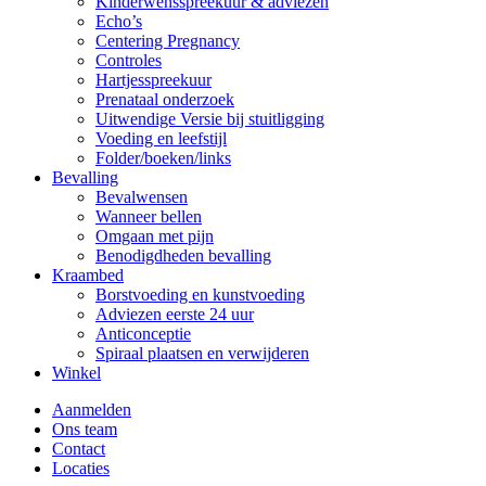
Kinderwensspreekuur & adviezen
Echo’s
Centering Pregnancy
Controles
Hartjesspreekuur
Prenataal onderzoek
Uitwendige Versie bij stuitligging
Voeding en leefstijl
Folder/boeken/links
Bevalling
Bevalwensen
Wanneer bellen
Omgaan met pijn
Benodigdheden bevalling
Kraambed
Borstvoeding en kunstvoeding
Adviezen eerste 24 uur
Anticonceptie
Spiraal plaatsen en verwijderen
Winkel
Aanmelden
Ons team
Contact
Locaties