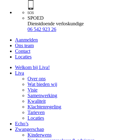
SPOED
Dienstdoende verloskundige
06 542 923 26
Aanmelden
Ons team
Contact
Locaties
Welkom bij Liva!
Liva
Over ons
Wat bieden wij
Visie
Samenwerking
Kwaliteit
Klachtenregeling
Tarieven
Locaties
Echo’s
Zwangerschap
Kinderwens