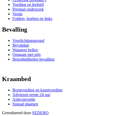
Voeding en leefstijl
Prentaal onderzoek
Versie
Folders, boeken en links
Bevalling
Voorlichtingsavond
Bevalplan
Wanneer bellen
Omgaan met pijn
Benodigdheden bevalling
Kraambed
Borstvoeding en kunstvoeding
Adviezen eerste 24 uur
Anticonceptie
Spiraal plaatsen
Gerealiseerd door
SEDERO