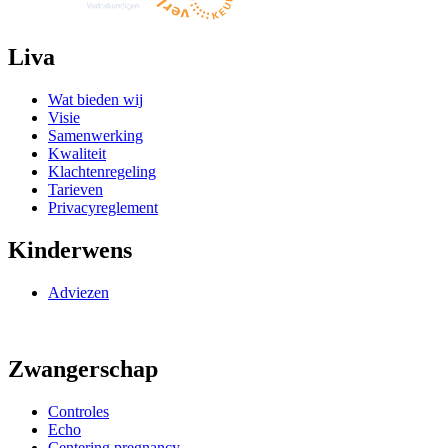
Liva
Wat bieden wij
Visie
Samenwerking
Kwaliteit
Klachtenregeling
Tarieven
Privacyreglement
Kinderwens
Adviezen
Zwangerschap
Controles
Echo
Centering pregnancy