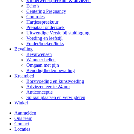
Kinderwensspreekuur & adviezen
Echo’s
Centering Pregnancy
Controles
Hartjesspreekuur
Prenataal onderzoek
Uitwendige Versie bij stuitligging
Voeding en leefstijl
Folder/boeken/links
Bevalling
Bevalwensen
Wanneer bellen
Omgaan met pijn
Benodigdheden bevalling
Kraambed
Borstvoeding en kunstvoeding
Adviezen eerste 24 uur
Anticonceptie
Spiraal plaatsen en verwijderen
Winkel
Aanmelden
Ons team
Contact
Locaties