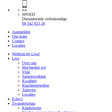
SPOED
Dienstdoende verloskundige
06 542 923 26
Aanmelden
Ons team
Contact
Locaties
Welkom bij Liva!
Liva
Over ons
Wat bieden wij
Visie
Samenwerking
Kwaliteit
Klachtenregeling
Tarieven
Locaties
Echo’s
Zwangerschap
Kinderwens