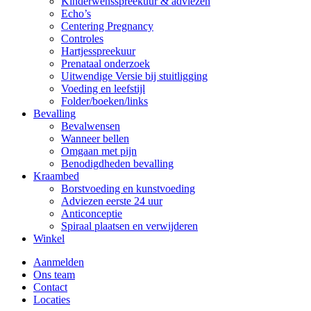
Kinderwensspreekuur & adviezen
Echo’s
Centering Pregnancy
Controles
Hartjesspreekuur
Prenataal onderzoek
Uitwendige Versie bij stuitligging
Voeding en leefstijl
Folder/boeken/links
Bevalling
Bevalwensen
Wanneer bellen
Omgaan met pijn
Benodigdheden bevalling
Kraambed
Borstvoeding en kunstvoeding
Adviezen eerste 24 uur
Anticonceptie
Spiraal plaatsen en verwijderen
Winkel
Aanmelden
Ons team
Contact
Locaties