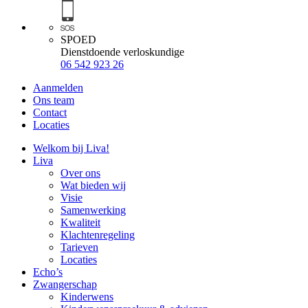
SPOED
Dienstdoende verloskundige
06 542 923 26
Aanmelden
Ons team
Contact
Locaties
Welkom bij Liva!
Liva
Over ons
Wat bieden wij
Visie
Samenwerking
Kwaliteit
Klachtenregeling
Tarieven
Locaties
Echo’s
Zwangerschap
Kinderwens