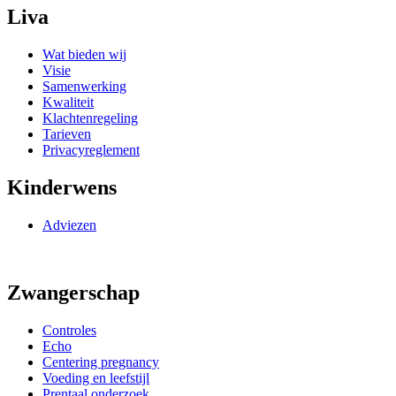
Liva
Wat bieden wij
Visie
Samenwerking
Kwaliteit
Klachtenregeling
Tarieven
Privacyreglement
Kinderwens
Adviezen
Zwangerschap
Controles
Echo
Centering pregnancy
Voeding en leefstijl
Prentaal onderzoek